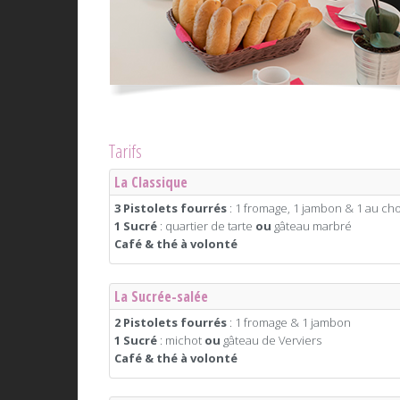
Tarifs
La Classique
3 Pistolets fourrés
: 1 fromage, 1 jambon & 1 au cho
1 Sucré
: quartier de tarte
ou
gâteau marbré
Café & thé à volonté
La Sucrée-salée
2 Pistolets fourrés
: 1 fromage & 1 jambon
1 Sucré
: michot
ou
gâteau de Verviers
Café & thé à volonté