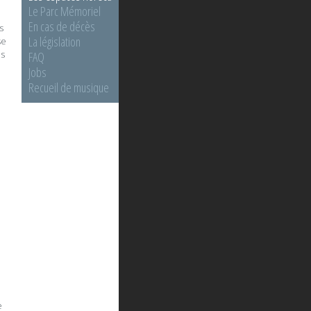
Le Parc Mémoriel
En cas de décès
s
La législation
se
es
FAQ
Jobs
Recueil de musique
e