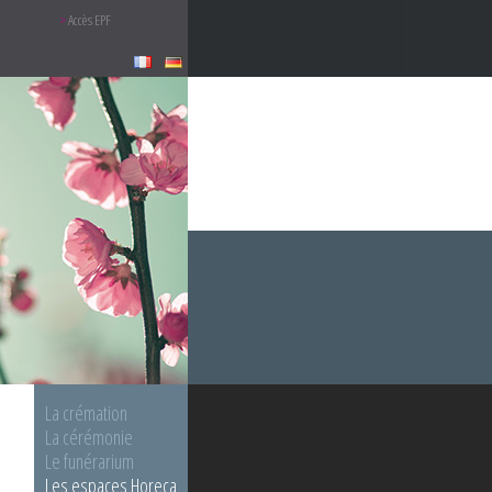
Accès EPF
La crémation
La cérémonie
Le funérarium
Les espaces Horeca