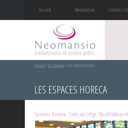
Accueil
Neomansio
Centres Ci
Accueil
/
En pratique
/
Les espaces Horeca
LES ESPACES HORECA
Services Horeca - Sites de Liège, Neufchâteau 