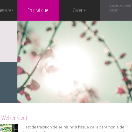
Dossier de presse
neraires
En pratique
Galerie
Contact
et Welkenraedt
Il est de tradition de se réunir à l'issue de la cérémonie de