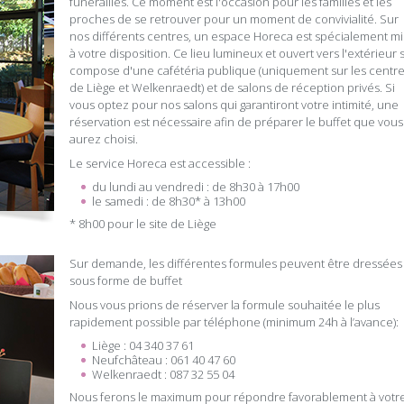
funérailles. Ce moment est l'occasion pour les familles et les
proches de se retrouver pour un moment de convivialité. Sur
nos différents centres, un espace Horeca est spécialement mi
à votre disposition. Ce lieu lumineux et ouvert vers l'extérieur 
compose d'une cafétéria publique (uniquement sur les centr
de Liège et Welkenraedt) et de salons de réception privés. Si
vous optez pour nos salons qui garantiront votre intimité, une
réservation est nécessaire afin de préparer le buffet que vous
aurez choisi.
Le service Horeca est accessible :
du lundi au vendredi : de 8h30 à 17h00
le samedi : de 8h30* à 13h00
* 8h00 pour le site de Liège
Sur demande, les différentes formules peuvent être dressées
sous forme de buffet
Nous vous prions de réserver la formule souhaitée le plus
rapidement possible par téléphone (minimum 24h à l’avance):
Liège : 04 340 37 61
Neufchâteau : 061 40 47 60
Welkenraedt : 087 32 55 04
Nous ferons le maximum pour répondre favorablement à votr