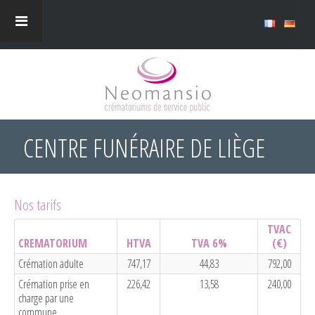
CENTRE FUNÉRAIRE DE LIÈGE
Nos tarifs
TVAC
CREMATORIUM
HTVA
TVA 6%
(€)
Crémation adulte
747,17
44,83
792,00
Crémation prise en
226,42
13,58
240,00
charge par une
commune