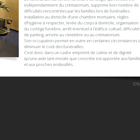
indépendamment du crématorium, supprime bon nombre de
difficultés rencontrées par les familles lors de funérailles :
installation au domicile d’une chambre mortuaire, règles
d’hygiène à respecter, levée du corps à domicile, organisation
du cortège funèbre, arrêt éventuel à l’édifice cultuel, difficulté
de parking, arrivée au cimetière ou au crématorium.
Son occupation permet en outre en certaines circonstances 
diminuer le coût des funérailles.
C’est donc dans un cadre empreint de calme et de dignité
qu’une aide tant morale que concrète est apportée aux famill
et aux proches endeuillés.
©Ne