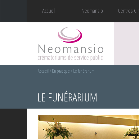
Accueil
Neomansio
Centres Ci
Accueil
/
En pratique
/
Le funérarium
LE FUNÉRARIUM