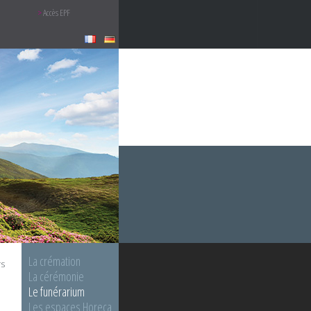
Accès EPF
La crémation
rs
La cérémonie
Le funérarium
Les espaces Horeca