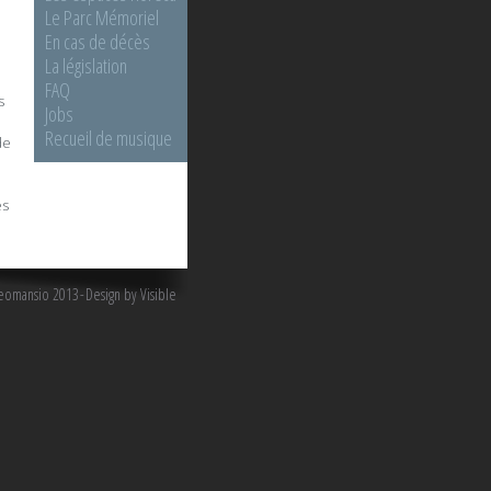
Le Parc Mémoriel
En cas de décès
La législation
FAQ
s
Jobs
Recueil de musique
de
es
omansio 2013
Design by Visible