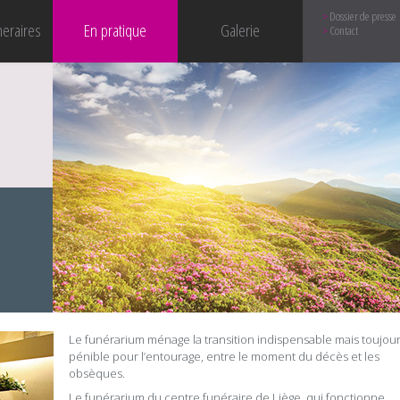
Dossier de presse
neraires
En pratique
Galerie
Contact
Le funérarium ménage la transition indispensable mais toujou
pénible pour l’entourage, entre le moment du décès et les
obsèques.
Le funérarium du centre funéraire de Liège, qui fonctionne